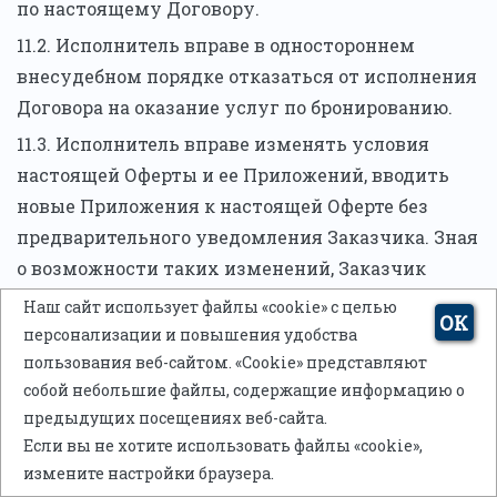
по настоящему Договору.
11.2. Исполнитель вправе в одностороннем
внесудебном порядке отказаться от исполнения
Договора на оказание услуг по бронированию.
11.3. Исполнитель вправе изменять условия
настоящей Оферты и ее Приложений, вводить
новые Приложения к настоящей Оферте без
предварительного уведомления Заказчика. Зная
о возможности таких изменений, Заказчик
согласен с тем, что они будут производиться.
Наш сайт использует файлы «cookie» с целью
ОК
Если Заказчик продолжает пользоваться
персонализации и повышения удобства
услугами Исполнителя после таких изменений,
пользования веб-сайтом. «Cookie» представляют
собой небольшие файлы, содержащие информацию о
это означает его согласие с ними.
предыдущих посещениях веб-сайта.
12. Согласие на обработку
Если вы не хотите использовать файлы «cookie»,
персональных данных
измените настройки браузера.